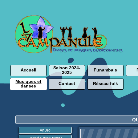
Saison 2024-
Accueil
Funambals
2025
Musiques et
Contact
Réseau folk
danses
Q
AnDro