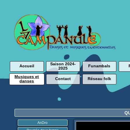
Saison 2024-
Accueil
Funambals
2025
Musiques et
Contact
Réseau folk
danses
Q
AnDro