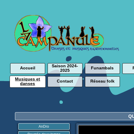
Saison 2024-
Accueil
Funambals
2025
Musiques et
Contact
Réseau folk
danses
Q
AnDro