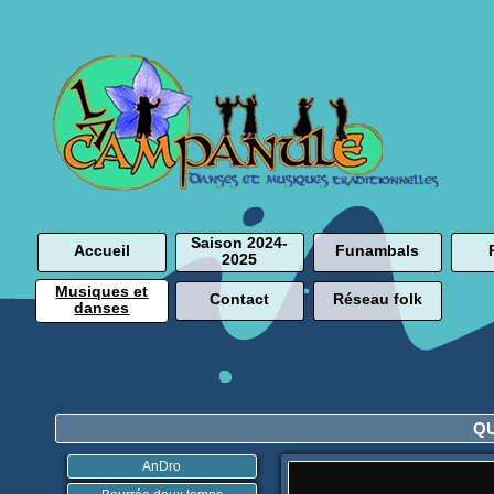
Saison 2024-
Accueil
Funambals
2025
Musiques et
Contact
Réseau folk
danses
Q
AnDro