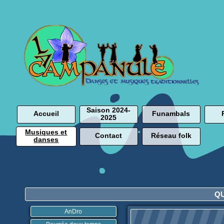
Saison 2024-
Accueil
Funambals
2025
Musiques et
Contact
Réseau folk
danses
Q
AnDro