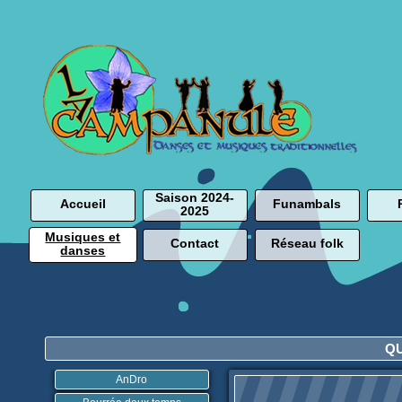
Saison 2024-
Accueil
Funambals
2025
Musiques et
Contact
Réseau folk
danses
Q
AnDro