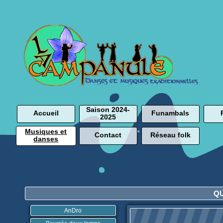
Saison 2024-
Accueil
Funambals
2025
Musiques et
Contact
Réseau folk
danses
Q
AnDro