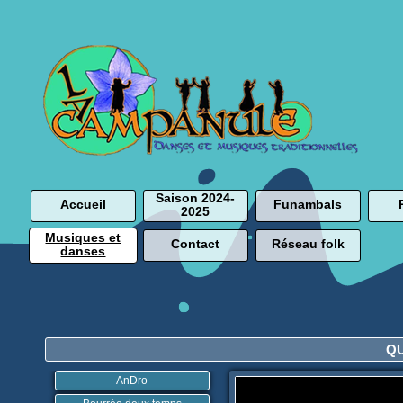
Saison 2024-
Accueil
Funambals
2025
Musiques et
Contact
Réseau folk
danses
Q
AnDro