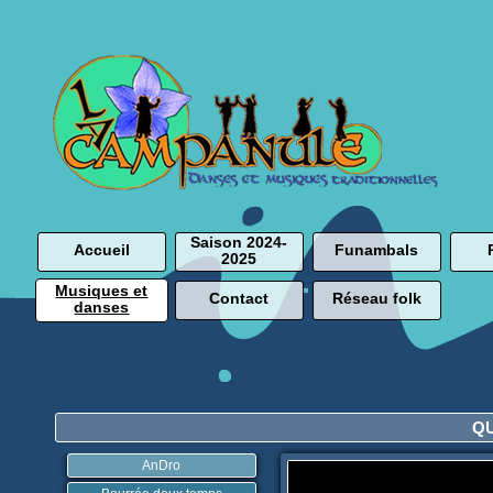
Saison 2024-
Accueil
Funambals
2025
Musiques et
Contact
Réseau folk
danses
Q
AnDro