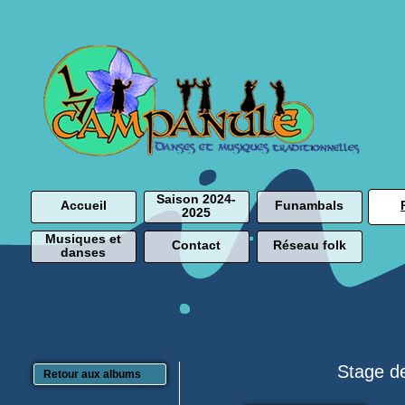
Saison 2024-
Accueil
Funambals
2025
Musiques et
Contact
Réseau folk
danses
Stage d
Retour aux albums