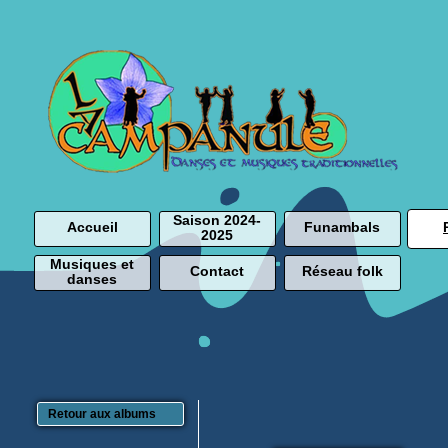
Saison 2024-
Accueil
Funambals
2025
Musiques et
Contact
Réseau folk
danses
Retour aux albums