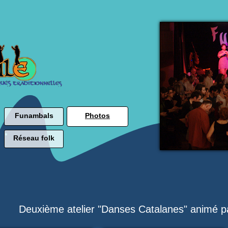
Funambals
Photos
Réseau folk
Deuxième atelier "Danses Catalanes" animé p