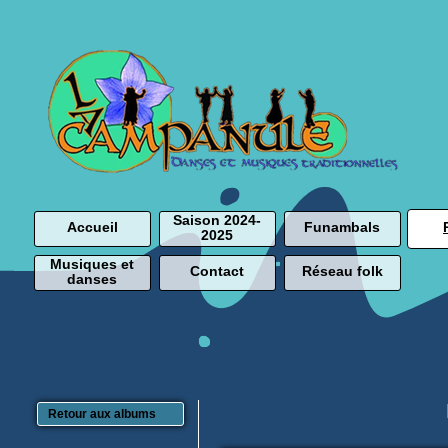
Saison 2024-
Accueil
Funambals
2025
Musiques et
Contact
Réseau folk
danses
Retour aux albums