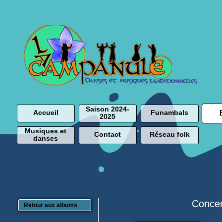
Saison 2024-
Accueil
Funambals
2025
Musiques et
Contact
Réseau folk
danses
Concer
Retour aux albums